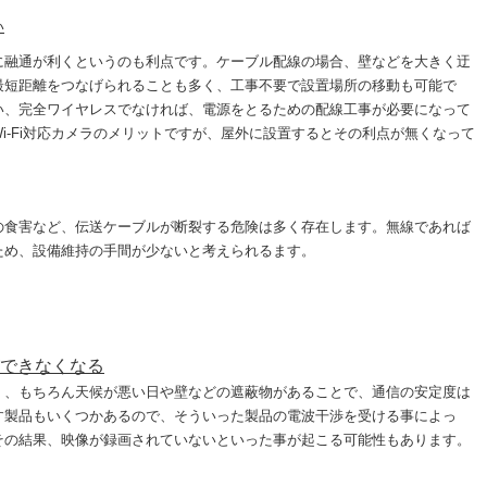
い
に融通が利くというのも利点です。ケーブル配線の場合、壁などを大きく迂
最短距離をつなげられることも多く、工事不要で設置場所の移動も可能で
い、完全ワイヤレスでなければ、電源をとるための配線工事が必要になって
i-Fi対応カメラのメリットですが、屋外に設置するとその利点が無くなって
の食害など、伝送ケーブルが断裂する危険は多く存在します。無線であれば
ため、設備維持の手間が少ないと考えられるます。
できなくなる
く、もちろん天候が悪い日や壁などの遮蔽物があることで、通信の安定度は
す製品もいくつかあるので、そういった製品の電波干渉を受ける事によっ
その結果、映像が録画されていないといった事が起こる可能性もあります。