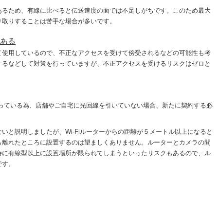
あるため、有線に比べると伝送速度の面では不足しがちです。このため最大
り取りすることは苦手な場合が多いです。
ある
て使用しているので、不正なアクセスを受けて傍受されるなどの可能性も考
するなどして対策を行っていますが、不正アクセスを受けるリスクはゼロと
となっている為、店舗やご自宅に光回線を引いていない場合、新たに契約する必
いと説明しましたが、Wi-Fiルーターからの距離が５メートル以上になると
ら離れたところに設置するのは望ましくありません。ルーターとカメラの間
時に有線型以上に設置場所が限られてしまうといったリスクもあるので、ル
です。