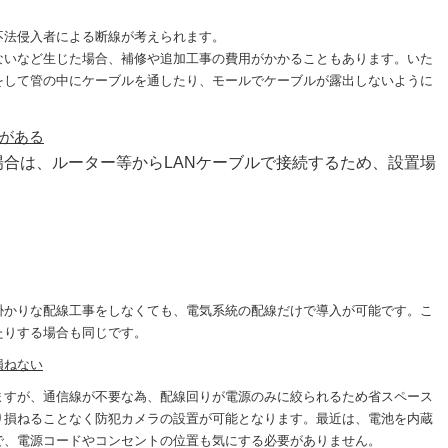
不法侵入者による断線が考えられます。
ないなど生じた場合、補修や追加工事の費用がかかることもあります。いた
をして管の中にケーブルを通したり、モールでケーブルが露出しないように
がある
場合は、ルーター等からLANケーブルで接続するため、設置場
掛かりな配線工事をしなくても、電気系統の配線だけで導入が可能です。こ
たりする場合も同じです。
損ねない
ますが、通信線が不要な為、配線回りが電源のみに絞られるため省スペース
り損ねることなく防犯カメラの設置が可能となります。最近は、電池を内蔵
で、電源コードやコンセントの位置も気にする必要がありません。