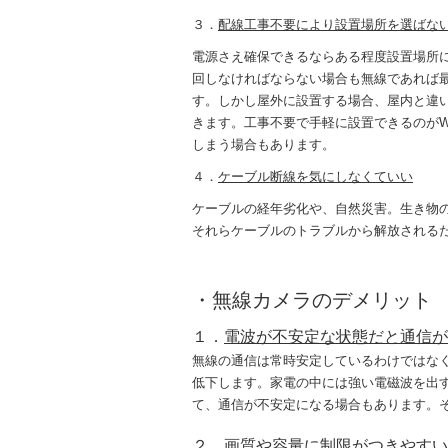
３．
配線工事不要により設置場所を選ばな
電源さえ確保できるならある程度設置場所
回しなければならない場合も無線であれば
す。しかし屋外に設置する場合、屋内と違
きます。工事不要で手軽に設置できるのがW
しまう場合もあります。
４．
ケーブル断線を気にしなくていい
ケーブルの経年劣化や、自然災害。生き物
それらケーブルのトラブルから解放される
・無線カメラのデメリット
１．
電波が不安定な状態だと通信が
無線の通信は常時安定しているわけではな
低下します。家電の中には強い電磁波を出
て、通信が不安定になる場合もあります。
２．
画質や容量に制限がつきやすい