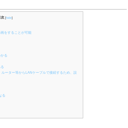
目次
[
hide
]
録画をすることが可能
かかる
ある
、ルーター等からLANケーブルで接続するため、設
なる
ト