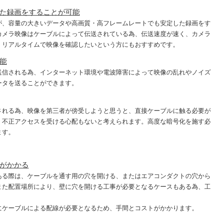
た録画をすることが可能
が、容量の大きいデータや高画質・高フレームレートでも安定した録画をす
カメラ映像はケーブルによって伝送されている為、伝送速度が速く、カメラ
、リアルタイムで映像を確認したいという方にもおすすめです。
能
送信される為、インターネット環境や電波障害によって映像の乱れやノイズ
ータを送ることができます。
される為、映像を第三者が傍受しようと思うと、直接ケーブルに触る必要が
、不正アクセスを受ける心配もないと考えられます。高度な暗号化を施す必
ます。
がかかる
ある際は、ケーブルを通す用の穴を開ける、またはエアコンダクトの穴から
また配置場所により、壁に穴を開ける工事が必要となるケースもある為、工
にケーブルによる配線が必要となるため、手間とコストがかかります。