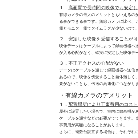
１．
高画質で長時間の映像でも安定し
有線カメラの最大のメリットともいえるの
る事ができる事です。無線カメラに比べ、
側とモニター側でタイムラグが少ないので
２．
安定した映像を受信することが可
映像データはケーブルによって録画機器へ
が入る心配がなく、確実に安定した映像デ
３．
不正アクセスの心配がない
データはケーブルを通じて録画機器へ送信
あるので、映像を傍受すること自体難しく
要がないことも、伝送の高速化につながり
・有線カメラのデメリット
１．
配置場所により工事費用のコスト
屋外に設置したい場合で、室内に録画機が
ケーブルを通すなどの必要がでてきます。
事費用が高額になることがあります。
さらに、複数台設置する場合は、それぞれ