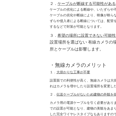
２．
ケーブルが断線する可能性がある
ケーブルの劣化による断線や、いたずらや
ケーブルの劣化や断線により、映像が映ら
ずらや侵入者による断線については、配管
するなどで対策が可能となります。
３．
希望の場所に設置できない可能性
設置場所を選ばない 有線カメラの
所とケーブルは影響します。
・無線カメラのメリット
１．
大掛かりな工事が不要
設置面での利便性が高く、無線カメラは大
れはカメラを増やしたり設置場所を変更し
２．
伝送ケーブルがないため建物の外観を
カメラ用の電源ケーブルを引く必要があり
での設置が可能となり、建物の美観をあま
した完全ワイヤレスタイプなもありますの