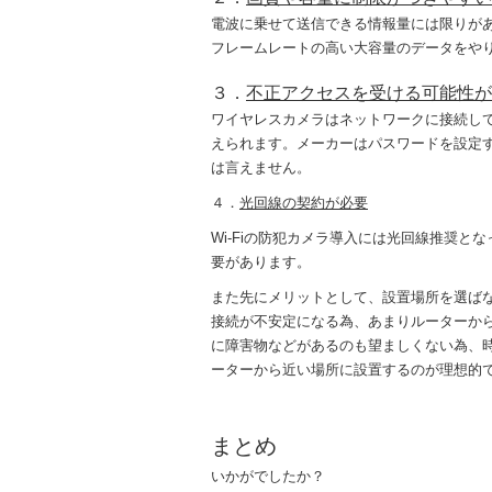
電波に乗せて送信できる情報量には限りが
フレームレートの高い大容量のデータをや
３．
不正アクセスを受ける可能性が
ワイヤレスカメラはネットワークに接続し
えられます。メーカーはパスワードを設定
は言えません。
４．
光回線の契約が必要
Wi-Fiの防犯カメラ導入には光回線推奨
要があります。
また先にメリットとして、設置場所を選ばな
接続が不安定になる為、あまりルーターか
に障害物などがあるのも望ましくない為、
ーターから近い場所に設置するのが理想的
まとめ
いかがでしたか？