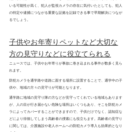
いる可能性が高く、犯人が監視カメラの存在に気付いたとしても、犯人
の特定や逮捕につながる重要な証拠を記録できる事で早期解決につなが
るでしょう。
子供やお年寄りペットなど大切な
方の見守りなどに役立てられる
ニュースでは、子供やお年寄りが事故に巻き込まれる事件が数多く見ら
れます。
防犯カメラを通学路や道路に面する場所に設置することで、通学中の子
供や、地域の方々の見守りが可能となります。
通学路に地域の見守り隊の方などが見守ってくれている地域もあります
が、人の目が行き届かない危険な場所はいくつもあり、そこを防犯カメ
ラによってカバーすることができますので、子供だけでなく、認知症な
どにより徘徊してしまう高齢者の捜索にも役立ちます。高齢者の見守り
に関しては、介護施設や老人ホームへの防犯カメラ導入も効果的となり