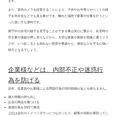
ます。
また、室内カメラを設置することにより、子供やお年寄りやペットの様
子を外出先などでも見る事ができ、離れた場所で家事や仕事を行うとい
った使い方も便利です。
留守中の自宅の様子を見守ることができる事は安心に繋がり、在宅時の
空き巣や強盗や押し売りなどから、大切な家族や家財が危険に遭うリス
クや、いつ起こるとも知れない犯罪や事故から、身近な人を守る心強い
味方となるでしょう。
企業様などは、内部不正や迷惑行
為を防げる
近年、従業員やお客様による問題行為のSNS投稿があとを絶ちません。
個人情報の持ち出し
お店の商品を傷つける
迷惑行為をSNSで発信
上記は会社のイメージダウンにつながったり、顧客の信頼を裏切ってし