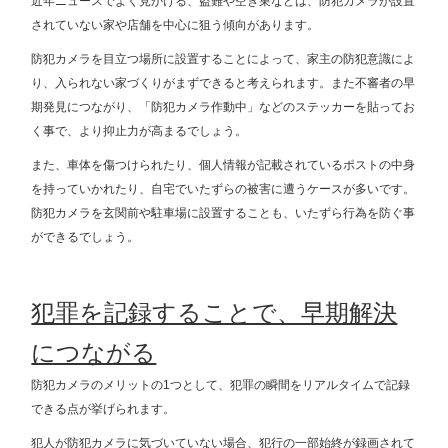
近年ニュースでよく見かける、盗難や空き巣などは、防犯カメラが設置
されていない家や店舗を中心に狙う傾向があります。
防犯カメラを目立つ場所に設置することによって、家主の防犯意識によ
り、入られない家づくりがまずできると考えられます。また不審者の早
期発見につながり、「防犯カメラ作動中」などのステッカーを貼ってお
く事で、より抑止力が高まるでしょう。
また、車体を傷つけられたり、個人情報が記載されているポストの中身
を持っていかれたり、自宅でいたずらの被害に遭うケースが多いです。
防犯カメラを玄関前や駐車場に設置することも、いたずら行為を防ぐ事
ができるでしょう。
犯罪を記録することで、早期解決
につながる
防犯カメラのメリットの1つとして、犯罪の瞬間をリアルタイムで記録
できる点が挙げられます。
犯人が防犯カメラに気づいていない場合、犯行の一部始終が録画されて