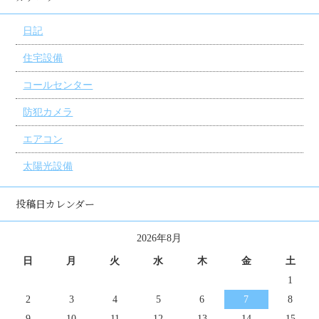
日記
住宅設備
コールセンター
防犯カメラ
エアコン
太陽光設備
投稿日カレンダー
2026年8月
日
月
火
水
木
金
土
1
2
3
4
5
6
7
8
9
10
11
12
13
14
15